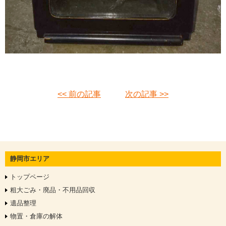
<< 前の記事
次の記事 >>
静岡市エリア
トップページ
粗大ごみ・廃品・不用品回収
遺品整理
物置・倉庫の解体