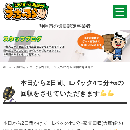
静岡市の優良認定事業者
ホーム
＞ 藤枝店 ＞ 本日から2日間、Lパック4つ分+αの回収をさせて...
本日から2日間、Lパック4つ分+αの
回収をさせていただきます
本日から
2
日間かけて、
L
パック
4
つ分
+
家電回収
(
倉庫解体
)