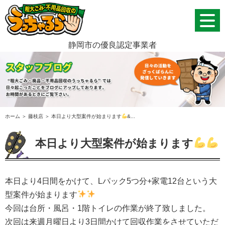
静岡市の優良認定事業者
ホーム
＞ 藤枝店 ＞ 本日より大型案件が始まります
&...
本日より大型案件が始まります
本日より
4
日間をかけて、
L
パック
5
つ分
+
家電
12
台という大
型案件が始まります
今回は台所・風呂・
1
階トイレの作業が終了致しました。
次回は来週月曜日より
3
日間かけて回収作業をさせていただ