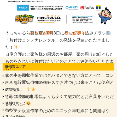
うっちゃるら藤枝店が8月8日に行った折り込みチラシ
<< 前の記事
次の記事 >>
「片付けコンテナレンタル」の発注を早速いただきまし
た！
自宅介護のご家族様の周辺のお部屋、家の周りの細々した
ものをきれいに片付けたいとのことでご連絡をいただきま
静岡市エリア
した。
家の中を回収作業でバタバタとできない方にとって、コン
トップページ
テナを設置し自分のペースでお片づけ出来ることは便利と
粗大ごみ・廃品・不用品回収
のこと…！
遺品整理
さらに金額も相場観よりも安くて魅力的とお言葉をいただ
物置・倉庫の解体
便利なサービス
きました。
料金表
コンテナ設置作業のためのユニック車動線にも問題はな
選ばれる理由